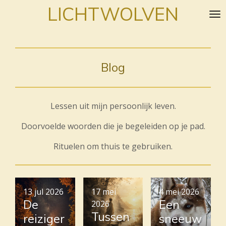
LICHTWOLVEN
Ga
direct
naar
de
hoofdinhoud
Blog
Lessen uit mijn persoonlijk leven.
Doorvoelde woorden die je begeleiden op je pad.
Rituelen om thuis te gebruiken.
13 jul 2026
17 mei
4 mei 2026
De
Een
2026
Tussen
reiziger
sneeuw