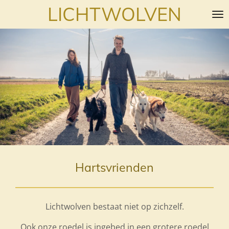
LICHTWOLVEN
Ga
direct
naar
de
hoofdinhoud
Hartsvrienden
Lichtwolven bestaat niet op zichzelf.
Ook onze roedel is ingebed in een grotere roedel