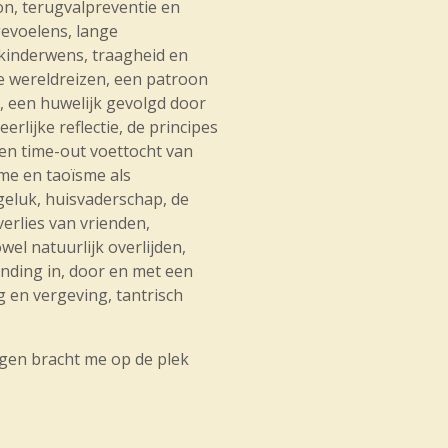
n, terugvalpreventie en
evoelens, lange
 kinderwens, traagheid en
e wereldreizen, een patroon
l, een huwelijk gevolgd door
erlijke reflectie, de principes
een time-out voettocht van
me en taoïsme als
geluk, huisvaderschap, de
erlies van vrienden,
el natuurlijk overlijden,
inding in, door en met een
g en vergeving, tantrisch
ngen bracht me op de plek