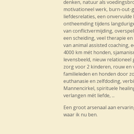
denken, natuur als voedingsbro
motivationeel werk, burn-out-g
liefdesrelaties, een onvervulde
ontheemding tijdens langdurig
van conflictvermijding, overspe
een scheiding, veel therapie en e
van animal assisted coaching, 
4000 km mét honden, sjamanis
levensbeeld, nieuw relationeel 
zorg voor 2 kinderen, rouw en v
familieleden en honden door zow
euthanasie en zelfdoding, verb
Mannencirkel, spirituele healin
verlangen mét liefde, ...
Een groot arsenaal aan ervari
waar ik nu ben.