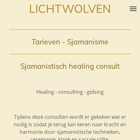
LICHTWOLVEN
Ga
direct
naar
de
hoofdinhoud
Tarieven - Sjamanisme
Sjamanistisch healing consult
Healing - consulting - gidsing
Tijdens deze consulten wordt er gekeken wat er
nodig is zodat je terug kan keren naar kracht en
harmonie door sjamanistische technieken,
ceremonie, klank en sacrale stilte
.