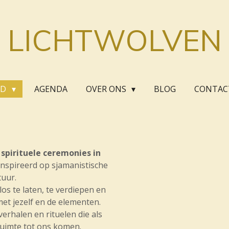
LICHTWOLVEN
OD
AGENDA
OVER ONS
BLOG
CONTAC
e
spirituele ceremonies in
ïnspireerd op sjamanistische
tuur.
os te laten, te verdiepen en
et jezelf en de elementen.
erhalen en rituelen die als
ruimte tot ons komen.