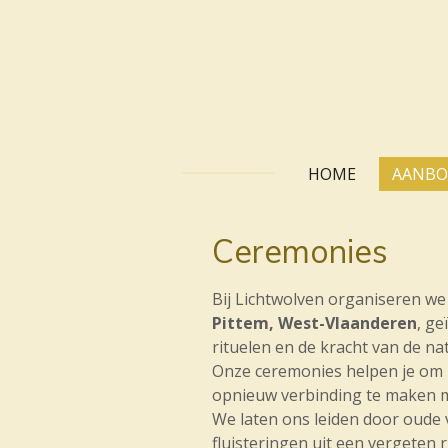
Ga
direct
naar
de
hoofdinhoud
HOME
AANB
Ceremonies
Bij Lichtwolven organiseren w
Pittem, West-Vlaanderen
, ge
rituelen en de kracht van de na
Onze ceremonies helpen je om l
opnieuw verbinding te maken m
We laten ons leiden door oude v
fluisteringen uit een vergeten 